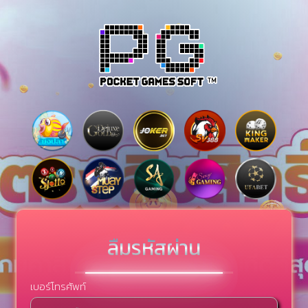
ลืมรหัสผ่าน
เบอร์โทรศัพท์