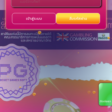
เข้าสู่ระบบ
ลืมรหัสผ่าน
ติดต่อเรา